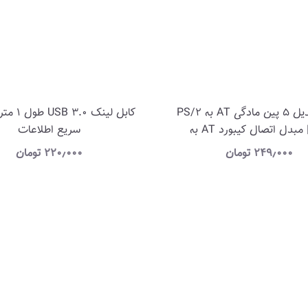
کابل تبدیل 5 پین مادگی AT به PS/2
کابل لینک 0
نری | مبدل اتصال کیبورد AT به
سریع اطلاعات
PS(کارکرده)
۲۴۹٫۰۰۰
تومان
۲۲۰٫۰۰۰
تومان