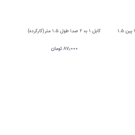
کابل برق لپ تاپ سه شاخه ی 3 پین 1.5
کابل 1 به 2 صدا طول 1.5 متر(کارکرده)
۸۷٫۰۰۰
تومان