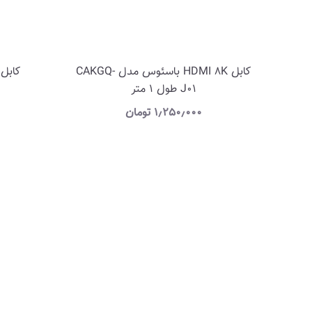
کابل HDMI 8K باسئوس مدل CAKGQ-
کابل DisplayPort طول 1.8 
J01 طول 1 متر
۱٫۲۵۰٫۰۰۰
تومان