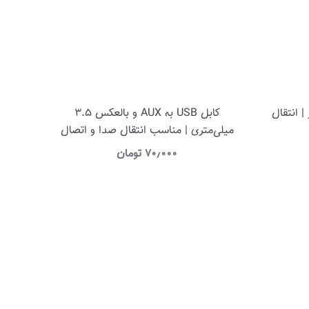
USB 3. طول 1 متر | انتقال
کابل USB به AUX و بالعکس 3.5
میلی‌متری | مناسب انتقال صدا و اتصال
دستگاه‌های صوتی
۷۰٫۰۰۰
تومان