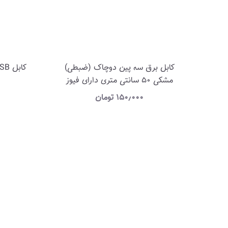
کابل برق سه پین دوچاک (ضبطی)
كابل USB پرينتر شيلددار طول 1.5 متر
مشکی 50 سانتی متری دارای فیوز
(کارکرده)
۱۵۰٫۰۰۰
تومان